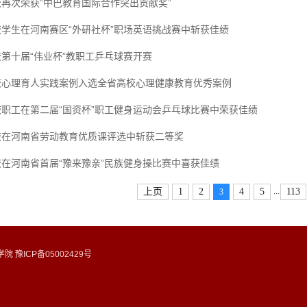
校再次荣获“中巴教育国际合作突出贡献奖”
校学生在河南赛区“外研社杯”职场英语挑战赛中斩获佳绩
校第十届“伟业杯”教职工乒乓球赛开赛
校心理育人实践案例入选全省高校心理健康教育优秀案例
校职工在第二届“国资杯”职工健身运动会乒乓球比赛中荣获佳绩
校在河南省劳动教育优质课评选中斩获二等奖
校在河南省首届“豫来豫亲”民族健身操比赛中喜获佳绩
...
上页
1
2
4
5
113
3
 豫ICP备05002429号