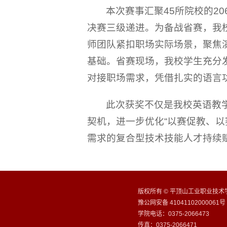
本次赛事汇聚45所院校的2
决赛三级递进。为备战省赛，我
师团队紧扣职场实际场景，聚焦
基础。省赛现场，我校学生充分
对接职场需求，凭借扎实的语言
此次获奖不仅是我校英语教
契机，进一步优化“以赛促教、
需求的复合型技术技能人才持续
版权所有 © 平顶山工业职业技术学院
豫公网安备 41041102000061号
学院电话：0375-2066473
传真：0375-2066471