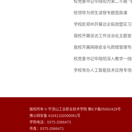
校党委书记毕晓阳为第二十期 “
校领导为师生讲授专题思政课
学校赴郑州开展访企拓岗暨实习
我校开展信访工作法治化主题宣
我校开展网络安全与舆情管理专
校党委书记毕晓阳深入教学一线
学校举办人工智能技术应用专场
版权所有 © 平顶山工业职业技术学院 豫ICP备05002429号
豫公网安备 41041102000061号
学院电话：0375-2066473
传真：0375-2066471