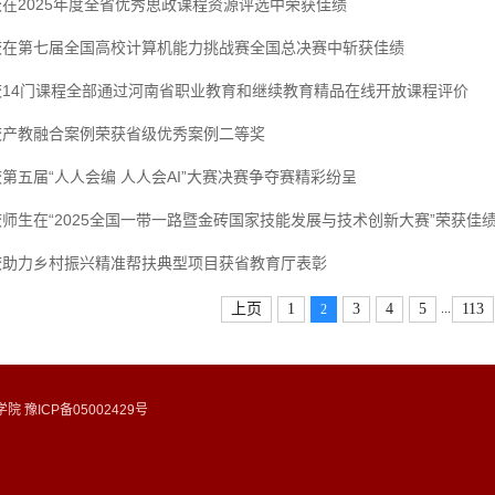
校在2025年度全省优秀思政课程资源评选中荣获佳绩
校在第七届全国高校计算机能力挑战赛全国总决赛中斩获佳绩
校14门课程全部通过河南省职业教育和继续教育精品在线开放课程评价
校产教融合案例荣获省级优秀案例二等奖
第五届“人人会编 人人会AI”大赛决赛争夺赛精彩纷呈
师生在“2025全国一带一路暨金砖国家技能发展与技术创新大赛”荣获佳
校助力乡村振兴精准帮扶典型项目获省教育厅表彰
...
上页
1
3
4
5
113
2
 豫ICP备05002429号