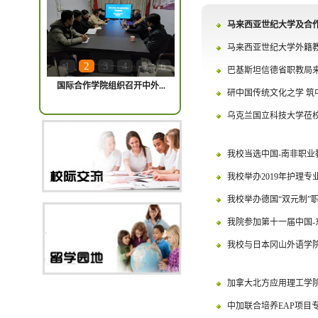
马来西亚世纪大学及合
马来西亚世纪大学外籍
1
2
3
4
5
6
巴基斯坦信德省职教局
国际合作学院组织召开中外...
研中国传统文化之学 筑
乌克兰国立科技大学莅
我校当选中国-南非职业
我校举办2019年护理
我校举办德国“双元制”
我院参加第十一届中国-
我校与日本冈山外语学
加拿大北方应用理工学
中加联合培养EAP项目