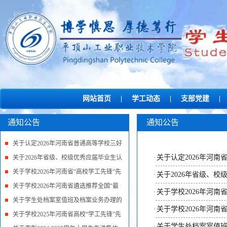
网站首页
|
学工动态
|
支部党建
|
通知公告
通知公告
关于认定2026年河南省普通高等学校三好
关于认定2026年河
学生、优秀学...
关于2026年省级、校级优秀应届毕业生认
·
定工作的公示
关于学校2026年河南省“高校学工先锋”先
关于2026年省级、
·
进集体和先...
关于学校2026年河南省遴选推荐全国“最
关于学校2026年河
·
美高校辅导员...
关于学生处档案室值班及档案业务办理的
关于学校2026年河南
·
通知
关于学校2025年河南省高校“学工先锋”先
关于学生处档案室值
·