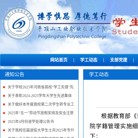
网站首页
|
学工动态
|
支部党建
|
通知公告
学工动态
关于学校2025年河南省高校“学工先锋”先
进集体和先...
关于表彰2024-2025学年大学生先进集体
和先进个人的决...
关于做好本年度我校第二次学生转专业工
作的通知
2025年“五一”劳动节放假安排及安全注意
根据教育部《
事项
2025年4月份退学处理公告书
院学籍管理实施
关于我校往届退役大学生士兵2025年专升
下：