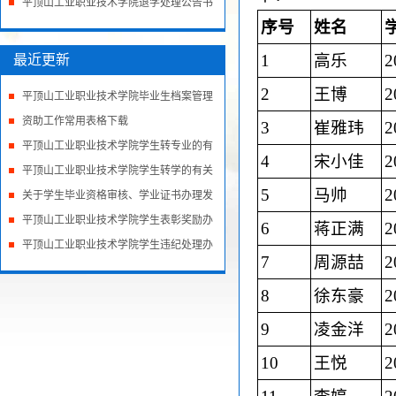
本报名工作的...
平顶山工业职业技术学院退学处理公告书
序号
姓名
1
高乐
2
最近更新
2
王博
2
平顶山工业职业技术学院毕业生档案管理
办法
资助工作常用表格下载
3
崔雅玮
2
平顶山工业职业技术学院学生转专业的有
4
宋小佳
2
关规
平顶山工业职业技术学院学生转学的有关
5
马帅
2
规定
关于学生毕业资格审核、学业证书办理发
放规
平顶山工业职业技术学院学生表彰奖励办
6
蒋正满
2
法（
平顶山工业职业技术学院学生违纪处理办
7
周源喆
2
法
8
徐东豪
2
9
凌金洋
2
10
王悦
2