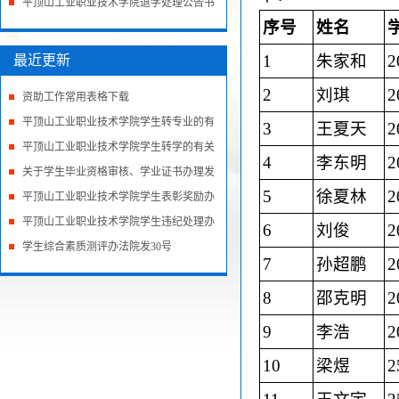
本报名工作的...
平顶山工业职业技术学院退学处理公告书
序号
姓名
1
朱家和
2
最近更新
2
刘琪
2
资助工作常用表格下载
平顶山工业职业技术学院学生转专业的有
3
王夏天
2
关规
平顶山工业职业技术学院学生转学的有关
4
李东明
2
规定
关于学生毕业资格审核、学业证书办理发
5
徐夏林
2
放规
平顶山工业职业技术学院学生表彰奖励办
法（
平顶山工业职业技术学院学生违纪处理办
6
刘俊
2
法
学生综合素质测评办法院发30号
7
孙超鹏
2
8
邵克明
2
9
李浩
2
10
梁煜
2