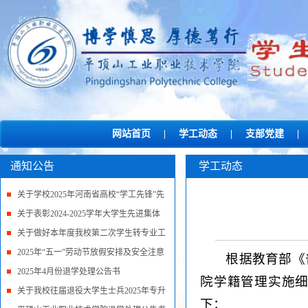
网站首页
|
学工动态
|
支部党建
|
通知公告
学工动态
关于学校2025年河南省高校“学工先锋”先
进集体和先...
关于表彰2024-2025学年大学生先进集体
和先进个人的决...
关于做好本年度我校第二次学生转专业工
作的通知
2025年“五一”劳动节放假安排及安全注意
根据教育部《
事项
2025年4月份退学处理公告书
院学籍管理实施
关于我校往届退役大学生士兵2025年专升
下：