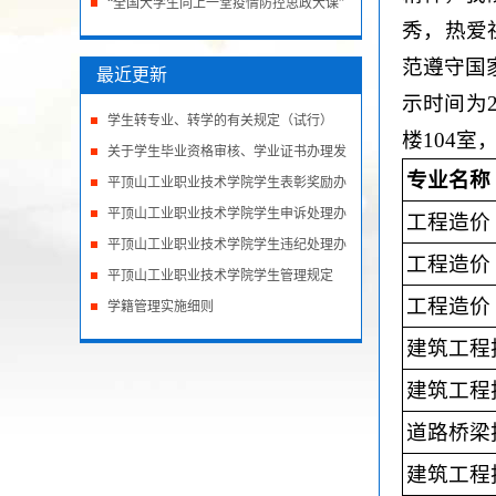
相关情况问卷...
“全国大学生同上一堂疫情防控思政大课”
秀，热爱
直播活动的通知
范遵守国
最近更新
示时间为
学生转专业、转学的有关规定（试行）
楼104室
关于学生毕业资格审核、学业证书办理发
专业名称
放规
平顶山工业职业技术学院学生表彰奖励办
法（
平顶山工业职业技术学院学生申诉处理办
工程造价
法
平顶山工业职业技术学院学生违纪处理办
工程造价
法
平顶山工业职业技术学院学生管理规定
工程造价
学籍管理实施细则
建筑工程
建筑工程
道路桥梁
建筑工程