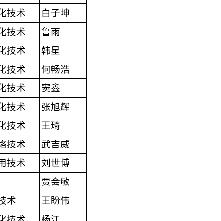
化技术
白子坤
化技术
鲁雨
化技术
韩星
化技术
何畅浩
化技术
窦鑫
化技术
张旭辉
化技术
王琦
络技术
武吉威
用技术
刘世博
贾会敏
技术
王盼伟
化技术
杨江