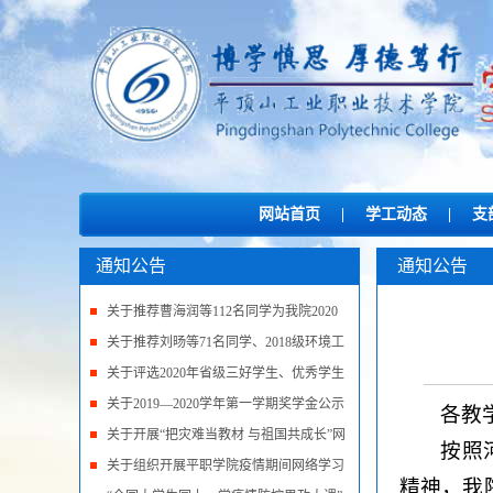
网站首页
|
学工动态
|
支
通知公告
通知公告
关于推荐曹海润等112名同学为我院2020
年优秀应届毕业...
关于推荐刘旸等71名同学、2018级环境工
程技术1班等18...
关于评选2020年省级三好学生、优秀学生
干部和先进班...
关于2019—2020学年第一学期奖学金公示
各教
名单
关于开展“把灾难当教材 与祖国共成长”网
按照
络主题班会...
关于组织开展平职学院疫情期间网络学习
精神，我