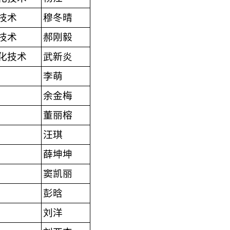
技术
穆冬晴
技术
郝刚毅
化技术
武新炎
李萌
余金梅
董丽榕
汪琪
薛坤坤
窦凯丽
彭晗
刘洋