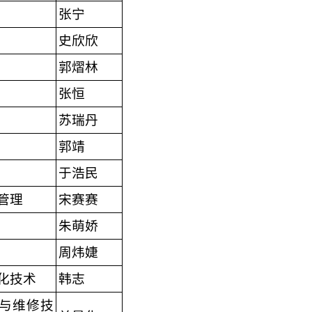
张宁
史欣欣
郭熠林
张恒
苏瑞丹
郭靖
于浩民
管理
宋赛赛
朱萌娇
周炜婕
化技术
韩志
与维修技