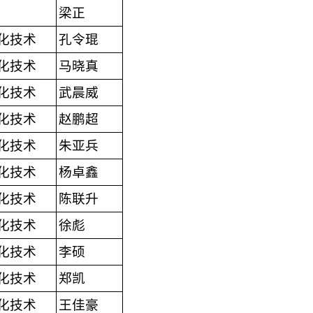
梁正
化技术
孔令琨
化技术
马晓真
化技术
武晨威
化技术
赵鹏超
化技术
朱亚兵
化技术
杨卓鑫
化技术
陈联升
化技术
徐彪
化技术
李硕
化技术
郑凯
化技术
王佳豪