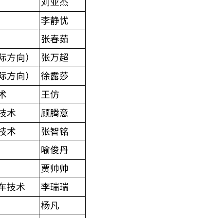
刘亚杰
李静忧
张春茹
际方向）
张万超
际方向）
徐露莎
术
王仿
技术
顾腾意
技术
张智铭
喻俊丹
贾帅帅
车技术
李瑞瑞
杨凡