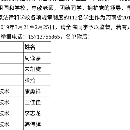
祖国和学校，尊敬老师，团结同学，拥护党的领导，
家法律和学校各项规章制度的112名学生作为河南省20
2019年3月21至2月25日，请全院同学予以监督，
，举报电话：15713756865，名单附后！
姓名
周逸豪
宋凯旋
张燕
技术
康勇祥
技术
王佳佳
技术
李志龙
技术
韩伟旗