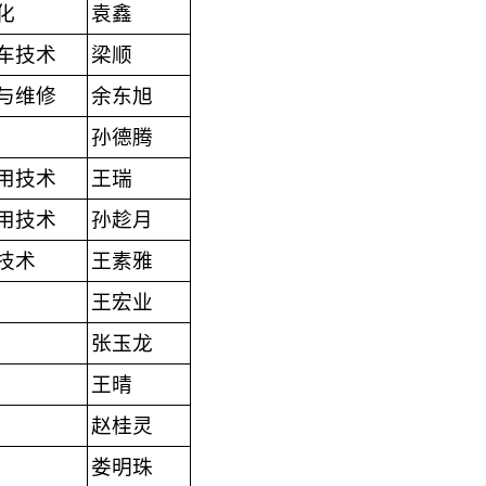
化
袁鑫
车技术
梁顺
与维修
余东旭
孙德腾
用技术
王瑞
用技术
孙趁月
技术
王素雅
王宏业
张玉龙
王晴
赵桂灵
娄明珠