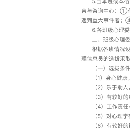
5.当本班或本
育与咨询中心：①
遇到重大事件者；
6.各班级心理
二
、
班级
心理
根据各班情况
理信息员的选拔采
（一）选拔条
（1）身心健康
（2）乐于助人
（3）有较好的
（4）工作责任
（5）对心理
（6）有较好