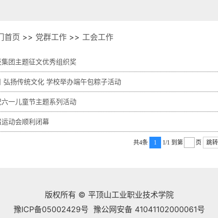
门首页
>>
党群工作
>>
工会工作
获集团主题征文优秀组织奖
 弘扬传统文化 学校举办端午包粽子活动
祝六一儿童节主题系列活动
届运动会顺利闭幕
共4条
1
1/1
到第
页
跳转
版权所有 © 平顶山工业职业技术学院
豫ICP备05002429号 豫公网安备 41041102000061号