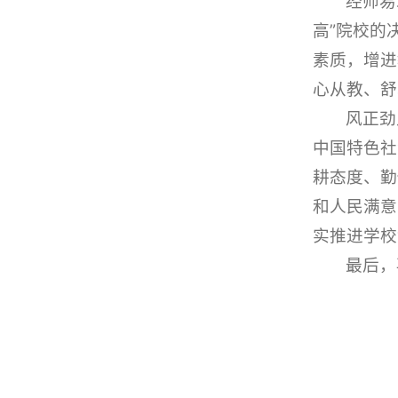
经师易
高”院校的
素质，增进
心从教、舒
风正劲
中国特色社
耕态度、勤
和人民满意
实推进学校
最后，