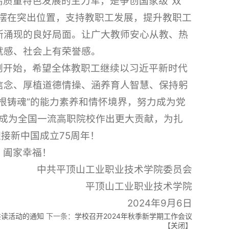
质量特色发展的主力军，是争创国家级“双
摆在突出位置，支持教职工发展，提升教职工
断涌现的良好局面。让广大教师安心从教、热
就感、社会上有荣誉感。
刚开始，希望全体教职工继续以习近平新时代
信念、厚植道德情操、涵养育人智慧、保持躬
根铸魂”的能力素养和情怀境界，努力成为党
设成为全国一流高职院校作出更大贡献，为扎
接新中国成立75周年！
、阖家幸福！
中共平顶山工业职业技术学院委员会
平顶山工业职业技术学院
2024年9月6日
共读活动的通知
下一条：
学校召开2024年秋季新学期工作会议
【
关闭
】