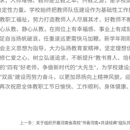
求，人师难得。教师是立教之本、兴教之源，是学校高
决定性力量。学校始终把教师队伍建设作为基础性工作
教职工福祉，努力打造教师人人尽展其才、好教师不
心从教、静心从教，在岗位上有幸福感、事业上有成
足自当扬帆破浪，任重道远更需快马加鞭。新学年刚
会主义思想为指导，大力弘扬教育家精神，坚定理想
修仁爱之心、树立弘道追求，不断提升“教书育人、培
的“四有”好老师，争做新时代的“大先生”，为学校建
“双高”建设而努力奋斗，以更加昂扬向上精神风貌，迎
再次祝愿全体教职工节日愉快、工作顺利、身体健康
上一条：
关于组织开展河南省高校“书香河南•共读经典”组队