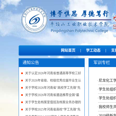
网站首页
|
学工动态
|
支
通知公告
军训专栏
关于认定2026年河南省普通高等学校三好
尼龙化工
学生、优秀学...
关于2026年省级、校级优秀应届毕业生认
·
定工作的公示
关于学校2026年河南省“高校学工先锋”先
学生处组
·
进集体和先...
关于学校2026年河南省遴选推荐全国“最
学生处组
·
美高校辅导员...
关于学生处档案室值班及档案业务办理的
我校师生
·
通知
关于学校2025年河南省高校“学工先锋”先
2019级
·