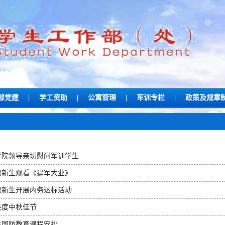
部党建
|
学工资助
|
公寓管理
|
军训专栏
|
政策及规章
学院领导亲切慰问军训学生
织新生观看《建军大业》
织新生开展内务达标活动
共度中秋佳节
新生国防教育课程安排