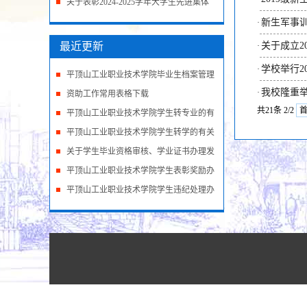
进集体和先...
关于表彰2024-2025学年大学生先进集体
和先进个人的决...
新生军事
·
最近更新
关于成立2
·
学校举行2
·
平顶山工业职业技术学院毕业生档案管理
我校隆重
·
办法
资助工作常用表格下载
共21条 2/2
平顶山工业职业技术学院学生转专业的有
关规
平顶山工业职业技术学院学生转学的有关
规定
关于学生毕业资格审核、学业证书办理发
放规
平顶山工业职业技术学院学生表彰奖励办
法（
平顶山工业职业技术学院学生违纪处理办
法