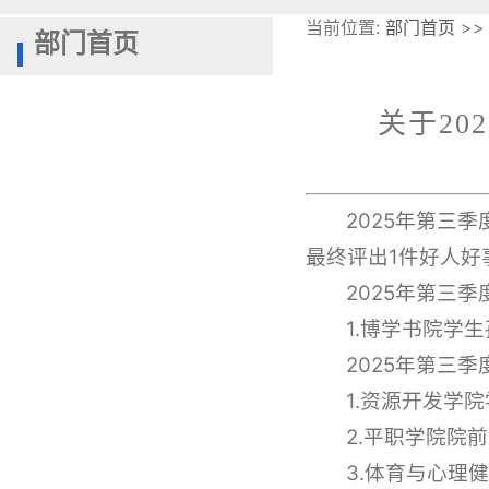
当前位置:
部门首页
>>
部门首页
关于20
2025年第三
最终评出1件好人好
202
5
年
第
三
季
1.博学书院学
202
5
年
第
三
季
1.资源开发学
2.平职学院院
3.体育与心理