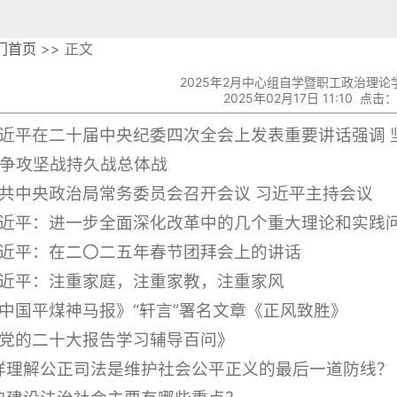
门首页
>> 正文
2025年2月中心组自学暨职工政治理论
2025年02月17日 11:10 点击：
近平在二十届中央纪委四次全会上发表重要讲话强调 
争攻坚战持久战总体战
共中央政治局常务委员会召开会议 习近平主持会议
近平：进一步全面深化改革中的几个重大理论和实践
近平：在二〇二五年春节团拜会上的讲话
近平：注重家庭，注重家教，注重家风
中国平煤神马报》“轩言”署名文章《正风致胜》
党的二十大报告学习辅导百问》
怎样理解公正司法是维护社会公平正义的最后一道防线？