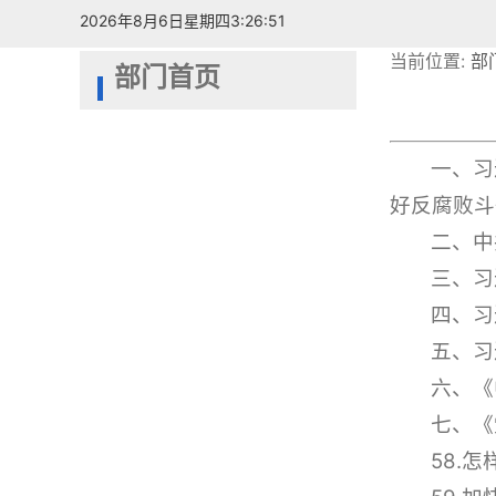
2026年8月6日星期四3:26:52
当前位置:
部
部门首页
一、习
好反腐败斗
二、中
三、习
四、习
五、习
六、《
七、《
58.