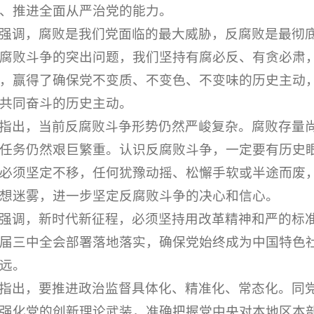
、推进全面从严治党的能力。
强调，腐败是我们党面临的最大威胁，反腐败是最彻
腐败斗争的突出问题，我们坚持有腐必反、有贪必肃
，赢得了确保党不变质、不变色、不变味的历史主动
共同奋斗的历史主动。
指出，当前反腐败斗争形势仍然严峻复杂。腐败存量
任务仍然艰巨繁重。认识反腐败斗争，一定要有历史
必须坚定不移，任何犹豫动摇、松懈手软或半途而废
想迷雾，进一步坚定反腐败斗争的决心和信心。
强调，新时代新征程，必须坚持用改革精神和严的标
届三中全会部署落地落实，确保党始终成为中国特色
远。
指出，要推进政治监督具体化、精准化、常态化。同
强化党的创新理论武装，准确把握党中央对本地区本