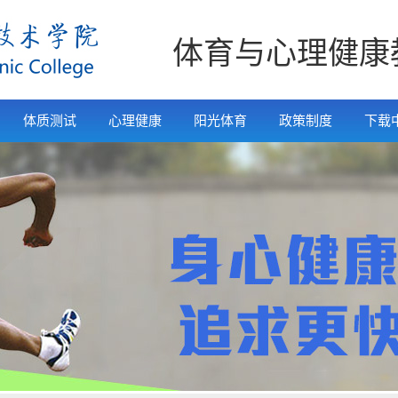
体育与心理健康
体质测试
心理健康
阳光体育
政策制度
下载