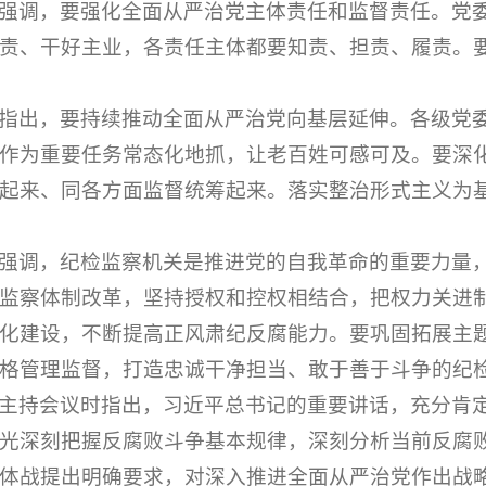
强调，要强化全面从严治党主体责任和监督责任。党
责、干好主业，各责任主体都要知责、担责、履责。
指出，要持续推动全面从严治党向基层延伸。各级党
作为重要任务常态化地抓，让老百姓可感可及。要深
起来、同各方面监督统筹起来。落实整治形式主义为
强调，纪检监察机关是推进党的自我革命的重要力量
监察体制改革，坚持授权和控权相结合，把权力关进
化建设，不断提高正风肃纪反腐能力。要巩固拓展主
格管理监督，打造忠诚干净担当、敢于善于斗争的纪
主持会议时指出，习近平总书记的重要讲话，充分肯
光深刻把握反腐败斗争基本规律，深刻分析当前反腐
体战提出明确要求，对深入推进全面从严治党作出战