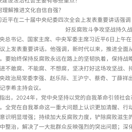
加快建设法治社会主要有哪些重点？
如何理解推进文化自信自强？
习近平在二十届中央纪委四次全会上发表重要讲话强调 
好反腐败斗争攻坚战持久
央总书记、国家主席、中央军委主席习近平6日上午
议上发表重要讲话。他强调，新时代以来，推进全面
。要始终保持反腐败永远在路上的坚韧执着，保持战
进不敢腐、不能腐、不想腐，坚决打好这场攻坚战、
央政治局常委李强、赵乐际、王沪宁、蔡奇、丁薛祥
记李希主持会议。
指出，2024年，党中央坚持以党的自我革命引领社
。全党在自我革命这一重大问题上认识更加清醒、行
意识明显增强；持续加大反腐败力度，铲除腐败滋生
中整治，解决了一大批群众反映强烈的突出问题；深