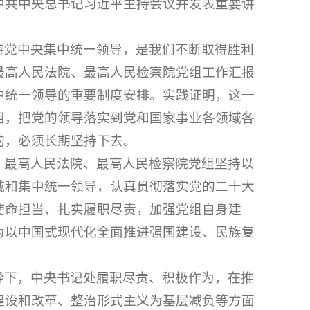
中共中央总书记习近平主持会议并发表重要讲
持党中央集中统一领导，是我们不断取得胜利
最高人民法院、最高人民检察院党组工作汇报
中统一领导的重要制度安排。实践证明，这一
用，把党的领导落实到党和国家事业各领域各
的，必须长期坚持下去。
、最高人民法院、最高人民检察院党组坚持以
威和集中统一领导，认真贯彻落实党的二十大
使命担当、扎实履职尽责，加强党组自身建
为以中国式现代化全面推进强国建设、民族复
导下，中央书记处履职尽责、积极作为，在推
建设和改革、整治形式主义为基层减负等方面