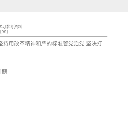
学习参考资料
[
99
]
坚持用改革精神和严的标准管党治党 坚决打
问题