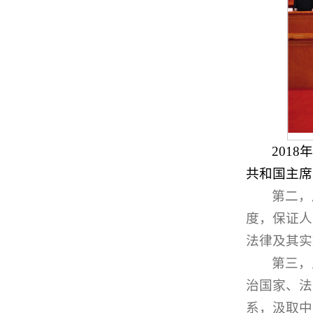
201
共和国主席
第二，
度，保证人
法律及其实
第三，
治国家、法
系，汲取中