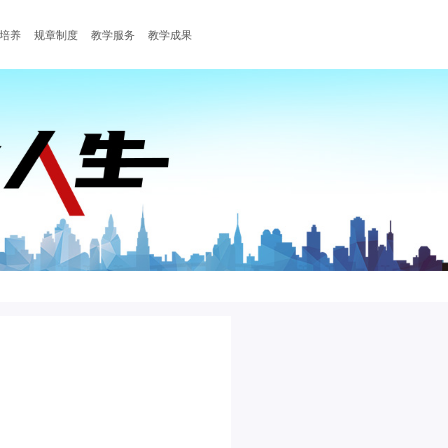
培养
规章制度
教学服务
教学成果