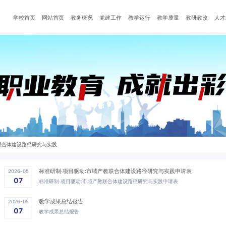
学校首页
网站首页
教务概况
党建工作
教学运行
教学质量
教研教改
人才
联合体建设路径研究与实践
标准研制·项目驱动:市域产教联合体建设路径研究与实践申请表
2026-05
07
标准研制·项目驱动:市域产教联合体建设路径研究与实践申请表
教学成果总结报告
2026-05
07
教学成果总结报告