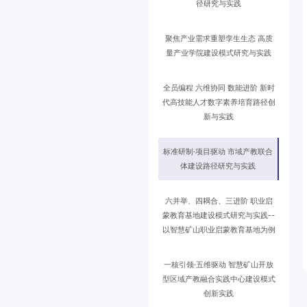
径研究与实践
聚焦产业需求重塑孪生生态 高质
量产业学院建设模式研究与实践
全员编程 六维协同 数能进阶 新时
代高技能人才数字素养培育路径创
新与实践
标准研制·项目驱动 市域产教联合
体建设路径研究与实践
六并举、四耦合、三进阶 职业启
蒙教育基地建设模式研究与实践--
以智慧矿山职业启蒙教育基地为例
一核引领·五维驱动 智慧矿山开放
型区域产教融合实践中心建设模式
创新实践