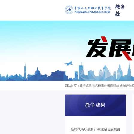
教务
处
网站首页
>
教学成果
>
标准研制·项目驱动 市域产教
教学成果
新时代高职教育产教城融合发展路