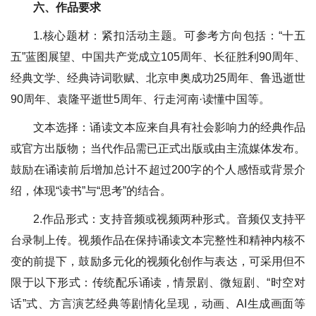
六、作品要求
1.核心题材：紧扣活动主题。可参考方向包括：“十五
五”蓝图展望、中国共产党成立105周年、长征胜利90周年、
经典文学、经典诗词歌赋、北京申奥成功25周年、鲁迅逝世
90周年、袁隆平逝世5周年、行走河南·读懂中国等。
文本选择：诵读文本应来自具有社会影响力的经典作品
或官方出版物；当代作品需已正式出版或由主流媒体发布。
鼓励在诵读前后增加总计不超过200字的个人感悟或背景介
绍，体现“读书”与“思考”的结合。
2.作品形式：支持音频或视频两种形式。音频仅支持平
台录制上传。视频作品在保持诵读文本完整性和精神内核不
变的前提下，鼓励多元化的视频化创作与表达，可采用但不
限于以下形式：传统配乐诵读，情景剧、微短剧、“时空对
话”式、方言演艺经典等剧情化呈现，动画、AI生成画面等