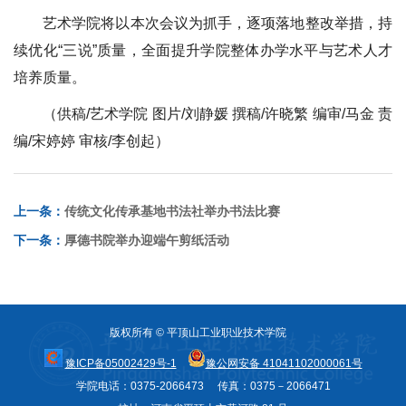
艺术学院将以本次会议为抓手，逐项落地整改举措，持
续优化“三说”质量，全面提升学院整体办学水平与艺术人才
培养质量。
（供稿/艺术学院 图片/刘静媛 撰稿/许晓繁 编审/马金 责
编/宋婷婷 审核/李创起）
上一条：
传统文化传承基地书法社举办书法比赛
下一条：
厚德书院举办迎端午剪纸活动
版权所有 © 平顶山工业职业技术学院
豫ICP备05002429号-1
豫公网安备 41041102000061号
学院电话：0375-2066473 传真：0375－2066471