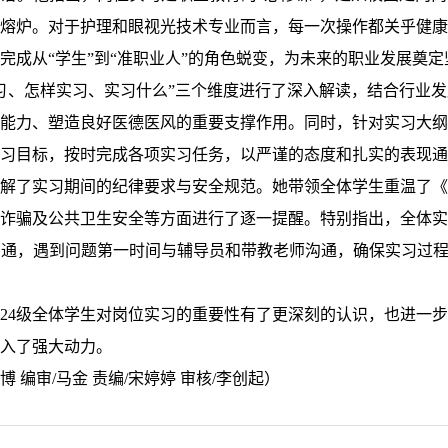
熔炉。对于护理和眼视光技术专业而言，每一次操作都关乎健康
完成从“学生”到“准职业人”的角色蜕变，为未来的职业发展奠定
习、怎样实习、实习什么”三个维度进行了深入解读，结合行业
能力、塑造良好医德医风的重要支撑作用。同时，针对实习大纲
习目标，按时完成各项实习任务，以严谨的态度和扎实的表现通
解了实习期间的纪律要求与安全规范。她带领全体学生重温了《
诈骗及公共卫生安全等方面进行了逐一提醒。特别指出，全体实
通，遇到问题第一时间与辅导员和带教老师沟通，确保实习过程
024级全体学生对岗位实习的重要性有了更深刻的认识，也进一
入了强大动力。
博 编审/马金 责编/宋婷婷 审核/李创起）