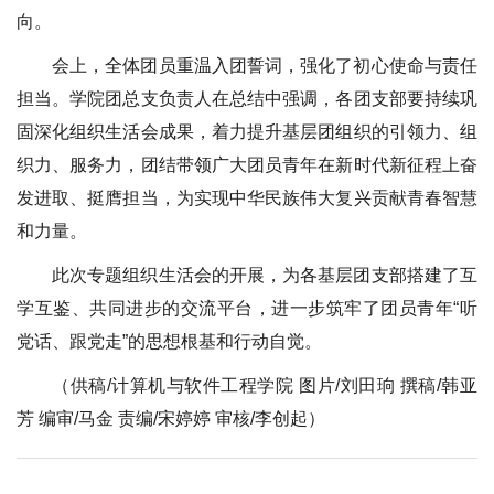
向。
会上，全体团员重温入团誓词，强化了初心使命与责任
担当。学院团总支负责人在总结中强调，各团支部要持续巩
固深化组织生活会成果，着力提升基层团组织的引领力、组
织力、服务力，团结带领广大团员青年在新时代新征程上奋
发进取、挺膺担当，为实现中华民族伟大复兴贡献青春智慧
和力量。
此次专题组织生活会的开展，为各基层团支部搭建了互
学互鉴、共同进步的交流平台，进一步筑牢了团员青年“听
党话、跟党走”的思想根基和行动自觉。
（供稿/计算机与软件工程学院 图片/刘田珦 撰稿/韩亚
芳 编审/马金 责编/宋婷婷 审核/李创起）