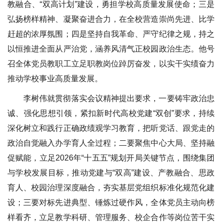
教融合、“双高计划”建设，勇担学校高质量发展使命；三是
弘扬榜样精神、凝聚奋进合力，在全校营造崇尚先进、比学
赶超的浓厚氛围；四是坚持自我革命、严守纪律之规，持之
以恒推进全面从严治党，涵养风清气正校园政治生态。他号
召全体党员教职工立足职教岗位踔厉奋发，以实干实绩奋力
推动学校事业高质量发展。
李树伟就贯彻落实会议精神提出要求，一要铸牢政治忠
诚、强化思想引领，紧扣新时代高校党建“双创”要求，持续
深化树立和践行正确政绩观学习教育，把听党话、跟党走的
政治自觉融入办学育人全过程；二要聚焦中心大局、坚持融
促赋能，立足2026年“十五五”规划开局关键节点，围绕集团
与学校发展目标，推动党建与“双高”建设、产教融合、思政
育人、校园治理深度融合，夯实基层党组织标准化规范化建
设；三要对标先进典型、锤炼过硬作风，全体党员主动向榜
样看齐，立足教学科研、管理服务、校企合作等岗位苦干实