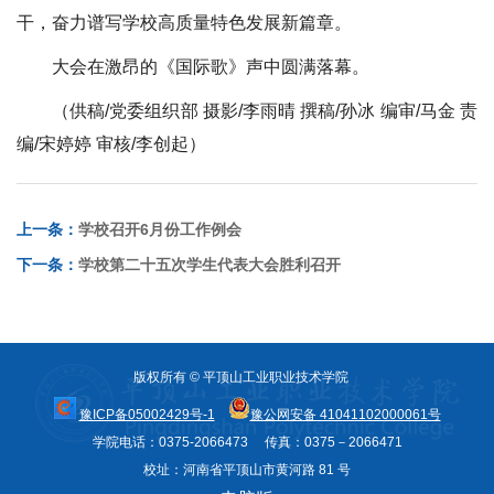
干，奋力谱写学校高质量特色发展新篇章。
大会在激昂的《国际歌》声中圆满落幕。
（供稿/党委组织部 摄影/李雨晴 撰稿/孙冰 编审/马金 责
编/宋婷婷 审核/李创起）
上一条：
学校召开6月份工作例会
下一条：
学校第二十五次学生代表大会胜利召开
版权所有 © 平顶山工业职业技术学院
豫ICP备05002429号-1
豫公网安备 41041102000061号
学院电话：0375-2066473 传真：0375－2066471
校址：河南省平顶山市黄河路 81 号