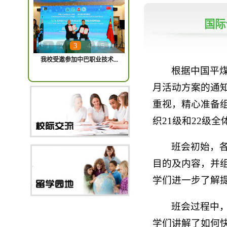
国际
1
2
3
4
5
6
我校受邀参加中巴职业技术...
根据中国平
月活动方案的通知
重视，精心准备
织21级和22级
班会初始，
目的及内容，并
学们进一步了解
班会过程中
学们讲解了如何