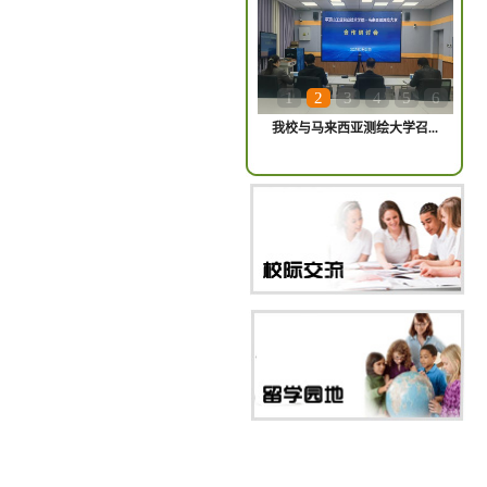
1
2
3
4
5
6
我校与马来西亚测绘大学召...