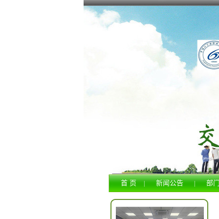
首 页
新闻公告
部
|
|