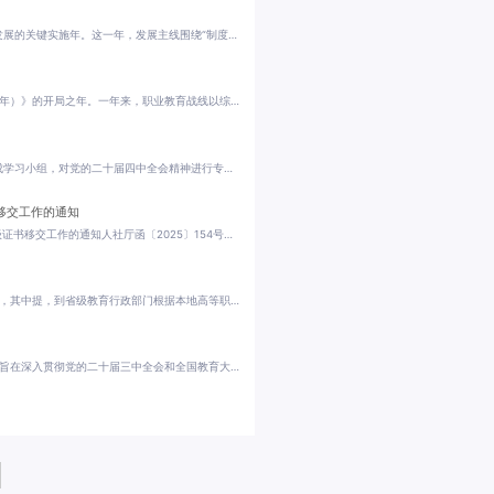
2025年，中国职业教育在政策强力驱动与产业深刻变革的双重牵引下，步入高质量发展的关键实施年。这一年，发展主线围绕“制度重塑、技术赋能、模式创新、开放融合”展开，一系列具有里程碑意义的事件，不仅定义了年度焦点，更深刻塑造了职业教育的未来格局。以下是小编基于重大影响力与关键节点梳理的2025年职业教育十大关键词，仅供参考查阅一新双高理念核心内涵以“办学能力高水平、产教融合高质量”为引领，聚焦服务国家战略...
2025年是“十五五”规划谋划之年，也是实施《教育强国建设规划纲要（2024—2035年）》的开局之年。一年来，职业教育战线以综合改革试点项目为抓手，紧紧围绕“三个布局体系”，高位推进第二期“双高建设计划”，组织实施“高技能人才集群培养计划”，在体系建设、内涵发展和质量提升等方面均取得新突破、实现新跨越，职业教育适应性、吸引力和国际影响力显著提升。现状与成绩（一）职业教育战略布局实现系统性跃升2025年伊始，...
10月30日下午，国家教育行政学院，10名正在学院参训的教师和基层教育工作者组成学习小组，对党的二十届四中全会精神进行专题学习研讨。学习贯彻党的二十届四中全会精神中央宣讲团成员，教育部党组书记、部长怀进鹏参与了这场学习研讨。未来5年，教育怎么干？学习小组成员将最关心、最困惑的问题一一摆出，在讨论中求解。一场深入的学习研讨纵观历史的时间轴，党的二十届四中全会是在向第二个百年奋斗目标进军的新征程上举行的一...
移交工作的通知
人力资源社会保障部办公厅 教育部办公厅关于做好教育部门负责管理的职业技能等级证书移交工作的通知人社厅函〔2025〕154号各省、自治区、直辖市及新疆生产建设兵团人力资源社会保障厅（局）、教育厅（委、局）：为进一步理顺职业技能等级证书管理体制，经研究，决定将教育部门负责管理的职业技能等级证书（以下简称“X证书”）移交人力资源社会保障部门统筹管理。现就有关事项通知如下：一、教育部于2025年12月31日前，将300个...
2025年1月，教育部印发了《高等职业学校办学能力评价实施方案(2025-2030年)》，其中提，到省级教育行政部门根据本地高等职业学校实际，参照《国家框架》，细化或增加评估指标及评估要点，形成本地高等职业学校教学工作评估指标体系和评估工作方案，相关量化指标原则上不低于《国家框架》要求。近日，甘肃省教育厅、四川省教育厅先后印发《甘肃省高等职业学校办学能力评价实施方案（2025-2030年）》《四川省高等职业学校办学能力...
7月24—25日，中国职业技术教育学会第46届“五金”说课活动在河南郑州举办。活动旨在深入贯彻党的二十届三中全会和全国教育大会精神，落实立德树人根本任务，推动各类课程与思政课程同向同行，协同育人。中国职业技术教育学会副会长何秀超出席会议并作主旨报告。河南省教育厅副厅长张国强，学会副秘书长、教育部职业教育发展中心副主任黄辉，高等教育出版社副总编辑贾瑞武，河南机电职业学院党委书记姚勇出席活动并致辞。河南省...