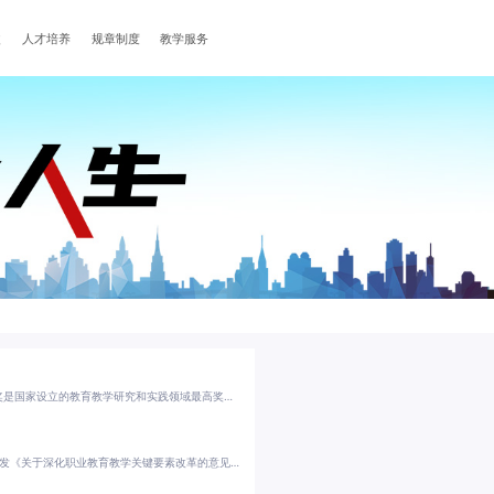
改
人才培养
规章制度
教学服务
近日，教育部印发通知，部署开展2026年国家教学成果奖评审工作。国家教学成果奖是国家设立的教育教学研究和实践领域最高奖，每四年评审一次。国家教学成果奖评审始终坚持全面贯彻党的教育方针，落实立德树人根本任务，为党育人、为国育才，评选出一大批具有独创性、新颖性、实用性的教育教学成果，充分展现了广大教师在教书育人方面所取得的重要成就，对推动教育教学工作提质增效、培养担当民族复兴大任的时代新人发挥了重要作...
推进新型工业化、构建现代化产业体系，迫切需要大批高技能人才。近日，教育部印发《关于深化职业教育教学关键要素改革的意见》（以下简称《意见》），立足职业教育“培养大国工匠、能工巧匠和高技能人才”的核心使命，聚焦专业、课程、教材、教师、实习实训等教学关键要素，通过起底式再设计、系统性再优化，推动职业教育高质量发展。一、重构重塑，推动育人定位新突破《意见》紧扣国家战略与产业升级需求，秉持前瞻思维与系统...