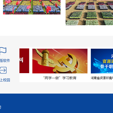
版软件
上校园
号