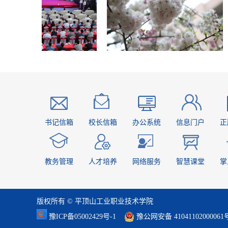
书记信箱
校长信箱
办公系统
信息门户
正
教务管理
人才培养
网络服务
智慧课堂
掌
版权所有 © 平顶山工业职业技术学院
豫ICP备05002429号-1
豫公网安备 41041102000061