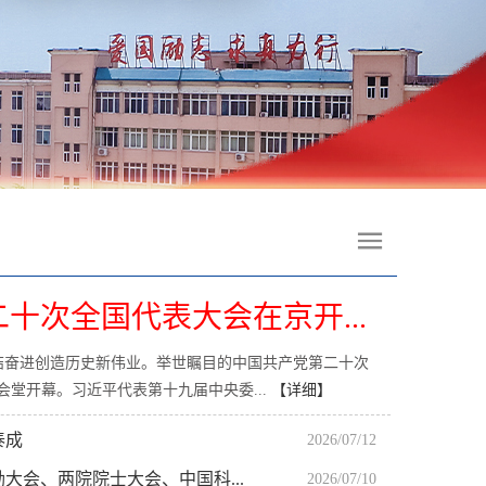
十次全国代表大会在京开...
奋进创造历史新伟业。举世瞩目的中国共产党第二十次
会堂开幕。习近平代表第十九届中央委...
【详细】
泰成
2026/07/12
大会、两院院士大会、中国科...
2026/07/10