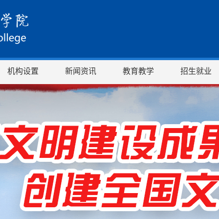
机构设置
新闻资讯
教育教学
招生就业