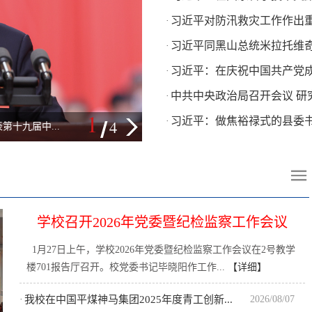
习近平对防汛救灾工作作出
·
习近平同黑山总统米拉托维奇就
·
习近平：在庆祝中国共产党成
·
中共中央政治局召开会议 研究
·
1
习近平：做焦裕禄式的县委
·
4
十九届中...
学校召开2026年党委暨纪检监察工作会议
1月27日上午，学校2026年党委暨纪检监察工作会议在2号教学
楼701报告厅召开。校党委书记毕晓阳作工作...
【详细】
·
我校在中国平煤神马集团2025年度青工创新...
2026/08/07